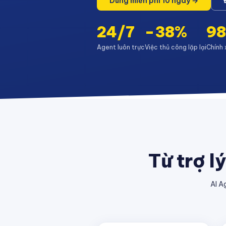
Dùng miễn phí 10 ngày →
24/7
−38%
9
Agent luôn trực
Việc thủ công lặp lại
Chính 
Từ trợ l
AI A