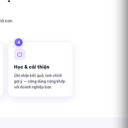
chờ con
4
Học & cải thiện
Ghi nhận kết quả, tinh chỉnh
gợi ý — càng dùng càng khớp
với doanh nghiệp bạn.