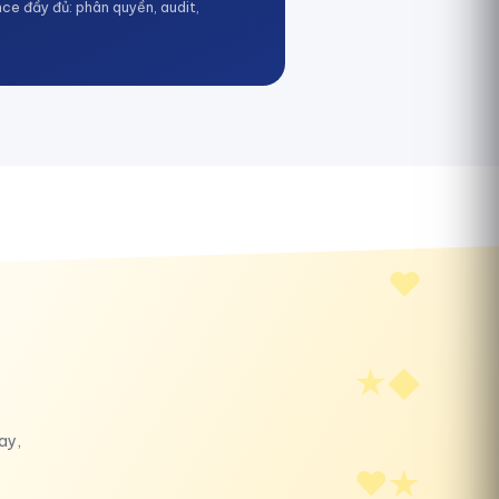
ce đầy đủ: phân quyền, audit,
ay,