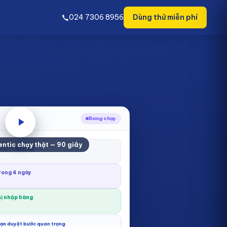
024 7306 8956
Dùng thử miễn phí
Đang chạy
ntic chạy thật — 90 giây
 15 < ngưỡng
trong 4 ngày
hị nhập hàng
ạn duyệt bước quan trọng