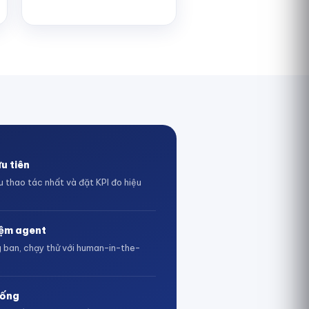
u tiên
u thao tác nhất và đặt KPI đo hiệu
iệm agent
 ban, chạy thử với human-in-the-
hống