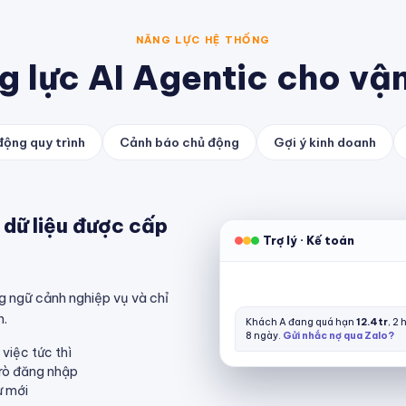
NĂNG LỰC HỆ THỐNG
g lực AI Agentic cho vậ
động quy trình
Cảnh báo chủ động
Gợi ý kinh doanh
 dữ liệu được cấp
Trợ lý · Kế toán
úng ngữ cảnh nghiệp vụ và chỉ
n.
Khách A đang quá hạn
12.4tr
, 2
8 ngày.
Gửi nhắc nợ qua Zalo?
việc tức thì
trò đăng nhập
ự mới