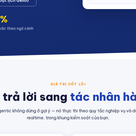
Đặt lịch demo
8%
xác theo ngữ cảnh
GIÁ TRỊ CỐT LÕI
ý trả lời sang
tác nhân h
gentic không dừng ở gợi ý — nó thực thi theo quy tắc nghiệp vụ và dữ
realtime, trong khung kiểm soát của bạn.