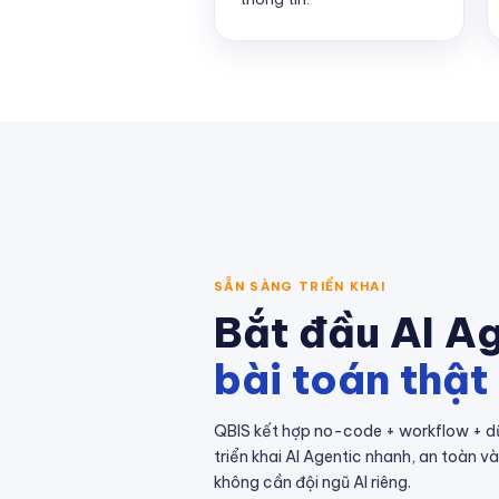
SẴN SÀNG TRIỂN KHAI
Bắt đầu AI Ag
bài toán thật
QBIS kết hợp no-code + workflow + dữ
triển khai AI Agentic nhanh, an toàn v
không cần đội ngũ AI riêng.