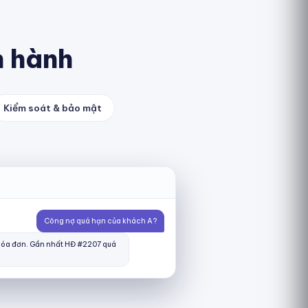
n hành
Kiểm soát & bảo mật
Công nợ quá hạn của khách A?
 hóa đơn. Gần nhất HĐ #2207 quá