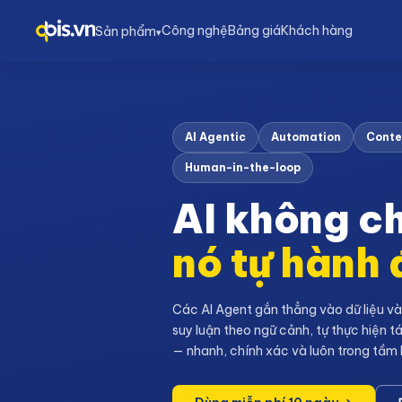
Công nghệ
Bảng giá
Khách hàng
Sản phẩm
▾
AI Agentic
Automation
Conte
Human-in-the-loop
AI không chỉ
nó tự hành
Các AI Agent gắn thẳng vào dữ liệu và 
suy luận theo ngữ cảnh, tự thực hiện t
— nhanh, chính xác và luôn trong tầm 