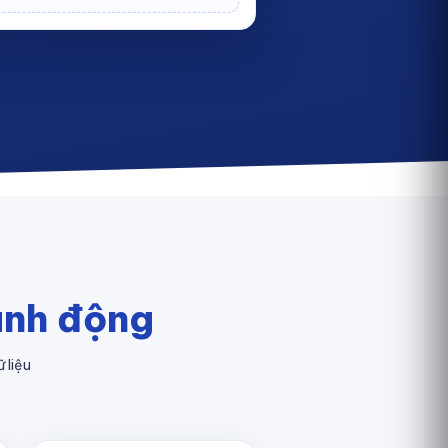
ành động
 liệu