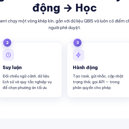
động → Học
ent chạy một vòng khép kín, gắn với dữ liệu QBIS và luôn có điểm 
người phê duyệt.
2
3
Suy luận
Hành động
Đối chiếu ngữ cảnh, dữ liệu
Tạo task, gửi nhắc, cập nhật
lịch sử và quy tắc nghiệp vụ
trạng thái, gọi API — trong
để chọn phương án tối ưu.
phân quyền cho phép.