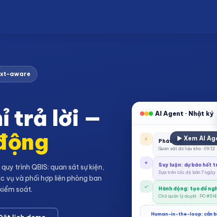
xt-aware
 trả lời —
AI Agent · Nhật ký
 động
▶ Xem AI Age
⚡
Phát hiện: Tồn iPhone
Quan sát dữ liệu kho · 09:12
✦
Suy luận: dự báo hết 
quy trình QBIS: quan sát sự kiện,
Dựa trên tốc độ bán 7 ngày
ác vụ và phối hợp liên phòng ban
✓
kiểm soát.
Hành động: tạo đề ng
Chờ quản lý duyệt · PO #514
👤
Human-in-the-loop: cần b