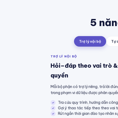
5 năn
Trợ lý nội bộ
Tự 
TRỢ LÝ NỘI BỘ
Hỏi–đáp theo vai trò &
quyền
Mỗi bộ phận có trợ lý riêng, trả lời đ
trong phạm vi dữ liệu được phân quyề
Tra cứu quy trình, hướng dẫn công 
Gợi ý thao tác tiếp theo theo vai 
Rút ngắn thời gian đào tạo nhân s