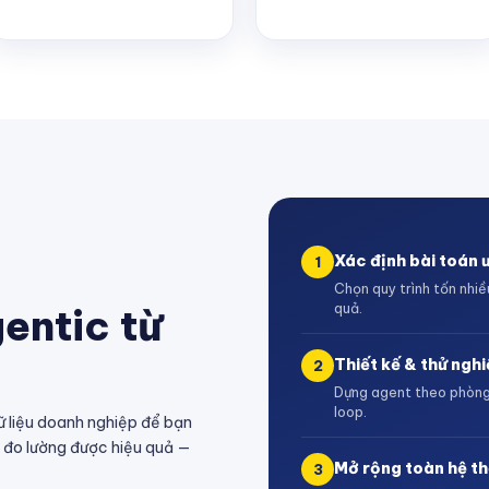
Xác định bài toán ư
1
Chọn quy trình tốn nhiề
quả.
entic từ
Thiết kế & thử ngh
2
Dựng agent theo phòng
loop.
 liệu doanh nghiệp để bạn
à đo lường được hiệu quả —
Mở rộng toàn hệ t
3