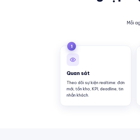
Mỗi ag
1
Quan sát
Theo dõi sự kiện realtime: đơn
mới, tồn kho, KPI, deadline, tin
nhắn khách.